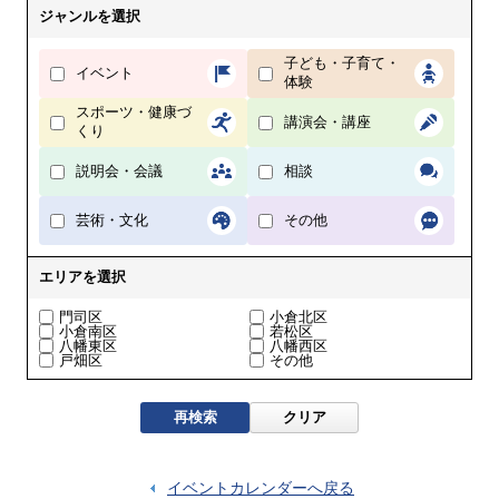
ジャンルを選択
子ども・子育て・
イベント
体験
スポーツ・健康づ
講演会・講座
くり
説明会・会議
相談
芸術・文化
その他
エリアを選択
門司区
小倉北区
小倉南区
若松区
八幡東区
八幡西区
戸畑区
その他
再検索
クリア
イベントカレンダーへ戻る