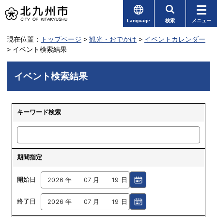
Language
検索
メニュー
現在位置：
トップページ
>
観光・おでかけ
>
イベントカレンダー
> イベント検索結果
イベント検索結果
キーワード検索
期間指定
年
月
日
開始日
年
月
日
終了日