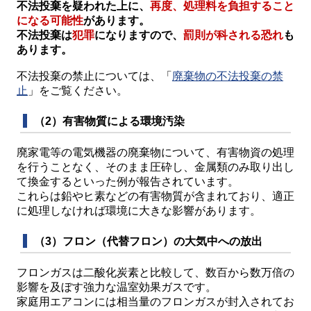
不法投棄を疑われた上に、
再度、処理料を負担すること
になる可能性
があります。
不法投棄は
犯罪
になりますので、
罰則が科される恐れ
も
あります。
不法投棄の禁止については、「
廃棄物の不法投棄の禁
止
」をご覧ください。
（2）有害物質による環境汚染
廃家電等の電気機器の廃棄物について、有害物資の処理
を行うことなく、そのまま圧砕し、金属類のみ取り出し
て換金するといった例が報告されています。
これらは鉛やヒ素などの有害物質が含まれており、適正
に処理しなければ環境に大きな影響があります。
（
3）フロン（代替フロン）の大気中への放出
フロンガスは二酸化炭素と比較して、数百から数万倍の
影響を及ぼす強力な温室効果ガスです。
家庭用エアコンには相当量のフロンガスが封入されてお