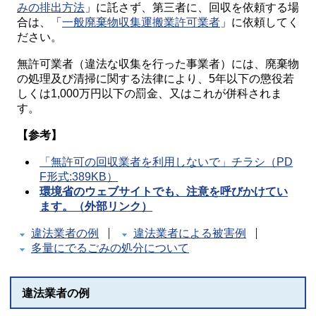
みの排出方法
」に託さず、第三者に、回収を依頼する場
合は、「
一般廃棄物収集運搬業許可業者
」に依頼してく
ださい。
無許可業者（違法な収集を行った事業者）には、廃棄物
の処理及び清掃に関する法律により、5年以下の懲役若
しくは1,000万円以下の罰金、又はこれが併科されま
す。
【参考】
「無許可の回収業者を利用しないで」チラシ（PD
F形式:389KB）
環境省のウェブサイトでも、注意を呼びかけてい
ます。（外部リンク）
違法業者の例
違法業者による被害例
多量にでるごみの処分について
違法業者の例