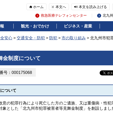
ホーム
本文へ
本文を読み上げる
救急医療テレフォンセンター
北九
報
観光・おでかけ
ビジネス・産業
安全安心
>
交通安全・防犯
>
防犯
>
市の取り組み
> 北九州市犯
舞金制度について
号：000175068
度について
故意の犯罪行為により死亡した方のご遺族、又は重傷病・性犯
対象とした「北九州市犯罪被害者等見舞金制度」を創設しまし