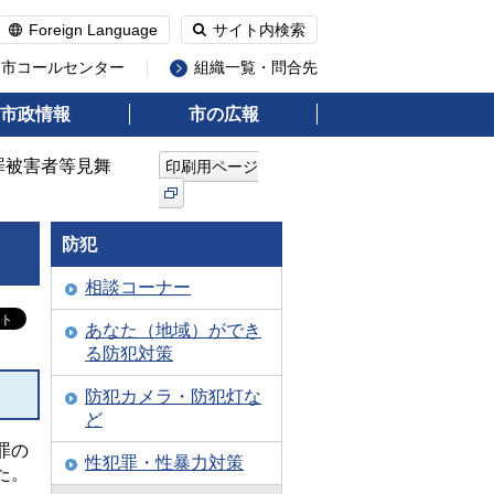
Foreign Language
サイト内検索
州市コールセンター
組織一覧・問合先
市政情報
市の広報
罪被害者等見舞
印刷用ページ
防犯
相談コーナー
あなた（地域）ができ
る防犯対策
防犯カメラ・防犯灯な
ど
罪の
性犯罪・性暴力対策
た。