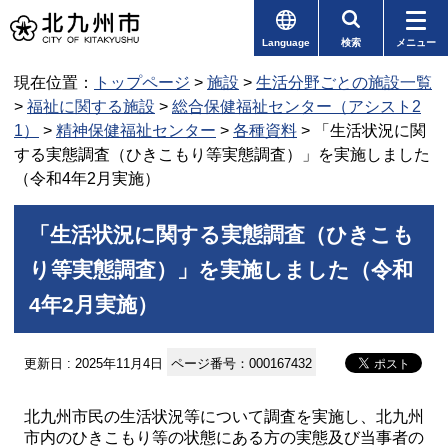
Language
検索
メニュー
現在位置：
トップページ
>
施設
>
生活分野ごとの施設一覧
>
福祉に関する施設
>
総合保健福祉センター（アシスト2
1）
>
精神保健福祉センター
>
各種資料
> 「生活状況に関
する実態調査（ひきこもり等実態調査）」を実施しました
（令和4年2月実施）
「生活状況に関する実態調査（ひきこも
り等実態調査）」を実施しました（令和
4年2月実施）
更新日 : 2025年11月4日
ページ番号：000167432
北九州市民の生活状況等について調査を実施し、北九州
市内のひきこもり等の状態にある方の実態及び当事者の