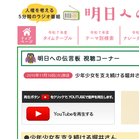
人
権
を
こ
考
こ
か
こ
え
ら
こ
る
メ
か
5
少年少女を支え続ける堀井
2015年11月10日(火)放送
ニ
ら
分
ュ
コ
間
ー
ン
で
テ
の
す
ン
ラ
ツ
ジ
●少年少女を支え続ける堀井さん