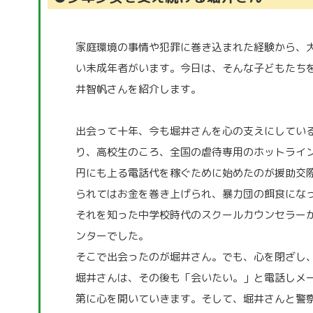
で
オ
す
番
家庭環境の事情や犯罪に巻き込まれた経験から、
い未成年者がいます。今日は、そんな子どもたち
組
井智帆さんを紹介します。
「明
日
出会って十年、今も堀井さんを心の支えにしてい
り、高校生のころ、全国の虐待専用のホットライ
へ
円にも上る電話代を稼ぐために始めたのが援助交
の
られてはお金を巻き上げられ、暴力団の餌食にな
伝
それを知った中学校時代のスクールカウンセラー
言
ンターでした。
そこで出会ったのが堀井さん。でも、心を閉ざし
板」
堀井さんは、その後も「会いたい。」と電話しメ
第に心を開いていきます。そして、堀井さんと警