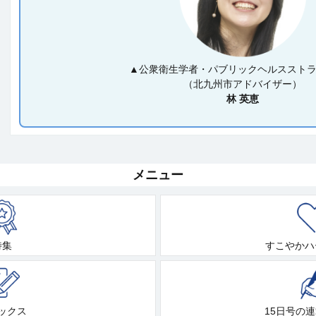
▲公衆衛生学者・パブリックヘルススト
（北九州市アドバイザー）
林 英恵
メニュー
特集
すこやかハ
ックス
15日号の