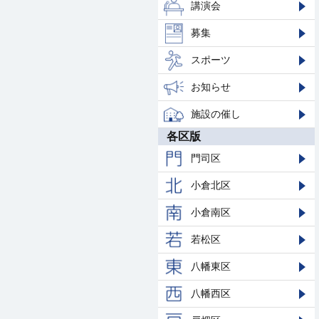
講演会
募集
スポーツ
お知らせ
施設の催し
各区版
門司区
小倉北区
小倉南区
若松区
八幡東区
八幡西区