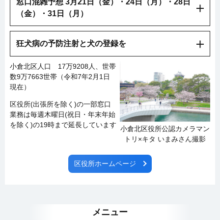
窓口混雑予想 3月21日（金）・24日（月）・28日
（金）・31日（月）
狂犬病の予防注射と犬の登録を
小倉北区人口 17万9208人、世帯
数9万7663世帯（令和7年2月1日
現在）
区役所(出張所を除く)の一部窓口
業務は毎週木曜日(祝日・年末年始
を除く)の19時まで延長しています
小倉北区役所公認カメラマン
トリ×キタ いまみさん撮影
区役所ホームページ
メニュー