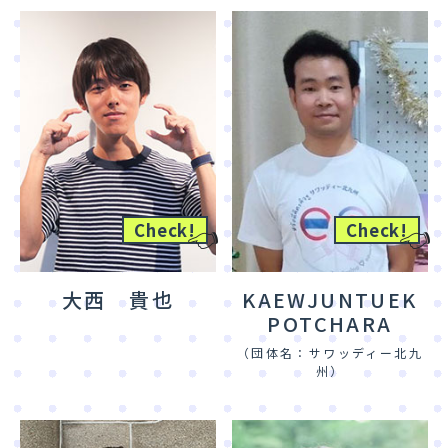
👈
👈
Check!
Check!
大西 貴也
KAEWJUNTUEK
POTCHARA
（団体名：サワッディー北九
州）