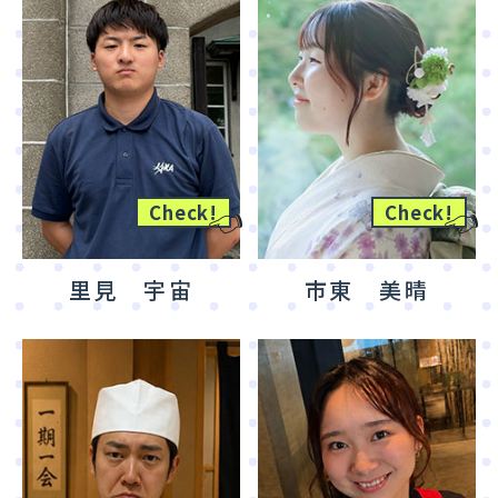
👈
👈
Check!
Check!
里見 宇宙
市東 美晴