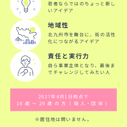
地域性
北九州市を舞台に、街の活性
化につながるアイデア
責任と実行力
自ら事業主体となり、最後ま
でチャレンジしてみたい人
2027年4月1日時点で
16 歳 ～ 29 歳 の 方（ 個 人・団 体 ）
※居住地は問いません。