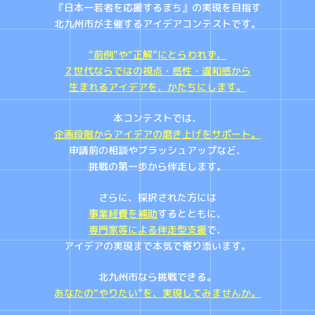
『日本一若者を応援するまち』の実現を目指す
北九州市が主催するアイデアコンテストです。
“前例”や“正解”にとらわれず、
Ｚ世代ならではの視点・感性・違和感から
生まれるアイデアを、かたちにします。
本コンテストでは、
企画段階からアイデアの磨き上げをサポート。
申請前の相談やブラッシュアップなど、
挑戦の第一歩から伴走します。
さらに、採択された方には
事業経費を補助
するとともに、
専門家等による伴走型支援
で、
アイデアの実現まで本気で寄り添います。
北九州市なら挑戦できる。
あなたの“やりたい”を、実現してみませんか。