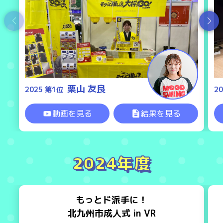
栗山 友良
2025 第1位
2
動画を見る
結果を見る
2024年度
もっとド派手に！
北九州市成人式 in VR