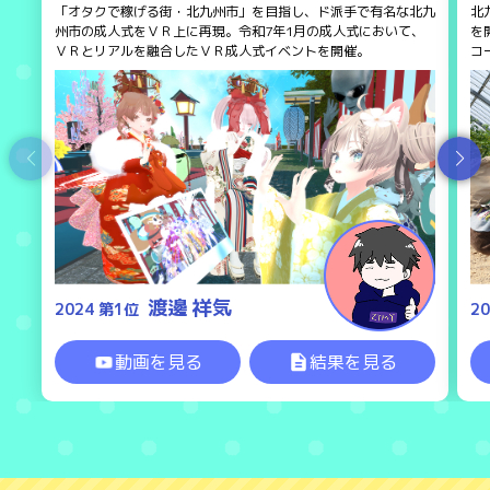
「オタクで稼げる街・北九州市」を目指し、ド派手で有名な北九
北
州市の成人式をＶＲ上に再現。令和7年1月の成人式において、
を
ＶＲとリアルを融合したＶＲ成人式イベントを開催。
コ
渡邊 祥気
2024 第1位
2
動画を見る
結果を見る