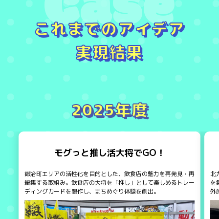
Case
これまでのアイデア
実現結果
2025年度
モグっと推し活大将でGO！
鍛冶町エリアの活性化を目的とした、飲食店の魅力を再発見・再
北
編集する取組み。飲食店の大将を「推し」として楽しめるトレー
を
ディングカードを製作し、まちめぐり体験を創出。
外