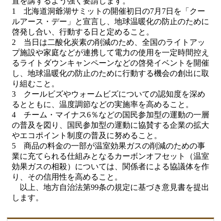
置を講ずるよう強く要請します。
1 北海道洞爺湖サミットの開催初日の7月7日を「クー
ルアース・デー」と宣言し、地球温暖化の防止のために
啓発し合い、行動する日と定めること。
2 当日は二酸化炭素の削減のため、全国のライトアッ
プ施設や家庭などが連携して電力の使用を一定時間控え
るライトダウンキャンペーンなどの啓発イベントを開催
し、地球温暖化の防止のために行動する機会の創出に取
り組むこと。
3 クールビズやウォームビズについての認知度を深め
るとともに、温度調節などの実施率を高めること。
4 チーム・マイナス6％などの国民参加型の運動の一層
の普及を図り、国民参加型の運動に協賛する企業の拡大
やエコポイント制度の普及に努めること。
5 商品の料金の一部が温室効果ガスの削減のための事
業に充てられる仕組みとなるカーボンオフセット（温室
効果ガスの相殺）については、関係者による協議体を作
り、その信用性を高めること。
以上、地方自治法第99条の規定に基づき意見書を提出
します。