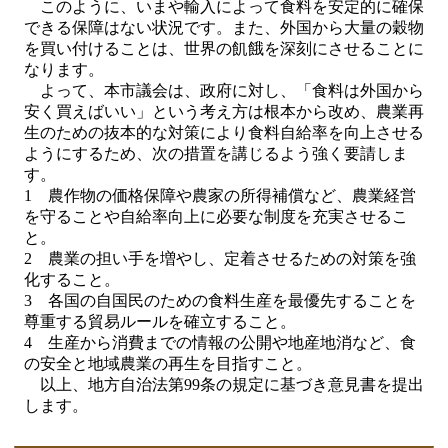
このように、いまや輸入によって食料を安定的に確保
できる保障はない状況です。また、外国から大量の穀物
を買い付けることは、世界の飢餓を深刻にさせることに
なります。
よって、本市議会は、政府に対し、「食料は外国から
安く買えばいい」という考え方は根本から改め、農業再
生のための抜本的な対策により食料自給率を向上させる
ようにするため、次の措置を講じるよう強く要請しま
す。
1 農作物の価格保障や農家の所得補償など、農業経営
を守ることや自給率向上に必要な制度を充実させるこ
と。
2 農業の担い手を増やし、定着させるための対策を強
化すること。
3 各国の自国民のための食料生産を最優先することを
尊重する貿易ルールを確立すること。
4 生産から消費までの情報の公開や地産地消など、食
の安全と地域農業の再生を目指すこと。
以上、地方自治法第99条の規定に基づき意見書を提出
します。