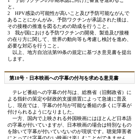
1 予防ワクチンの早期承認に向けた審査を進めるこ
と。
2 HPV感染の可能性が高いこと及び予防可能ながんで
あることにかんがみ、予防ワクチンが承認された後は、
その接種の推進を図るための助成を行うこと。
3 我が国における予防ワクチンの開発、製造及び接種
の在り方に関して、世界の動向等も考慮し検討を進め、
必要な対応を行うこと。
以上、地方自治法第99条の規定に基づき意見書を提出
します。
第18号・日本映画への字幕の付与を求める意見書
テレビ番組への字幕の付与は、総務省（旧郵政省）に
よる指針の策定や財政的支援措置によって急速に普及
し、現在では、字幕の付与が可能な番組の多くに字幕が
付けられるようになりました。
一方、国内で上映される外国映画にはほとんど日本語
の字幕が付いていますが、日本映画の場合は特別なもの
を除いて字幕が付いていないのが現状です。聴覚障害者
にとっては字幕のない映画は楽しむことができません。