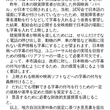
昨年、日本の聴覚障害者が出演した外国映画「バベ
ル」が日本で公開されました。当初、試写会で日本語の
場面に字幕が付けられていなかったため、聴覚障害者が
署名運動を行うなどして字幕を入れるよう改善を要望し
た結果、配給会社は公開する全映画館で日本語の場面に
も字幕を入れて上映しました。
聴覚障害者が映画を楽しむためには、せりふだけでな
く電話の呼び出し音、動物の声、車の警笛など画面に現
れない音声情報も字幕にすることが望まれます。日本映
画への字幕の付与は、ユニバーサル社会の実現を目指す
ための情報バリアフリーの一環として必要不可欠です。
よって、本市議会は、政府に対し、日本映画への字幕
の付与が進むようにするため、次の措置を講じるよう強
く要請します。
1 上映される映画や映画ソフトなどへの字幕の付与を
義務付けること。
2 だれにでも理解できる字幕の付与を行うための一定
の規格や基準を定めた指針を策定すること。
3 普及するために必要な財政的支援措置を講じるこ
と。
以上、地方自治法第99条の規定に基づき意見書を提出