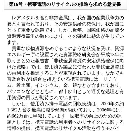
第16号・携帯電話のリサイクルの推進を求める意見書
レアメタルを含む非鉄金属は、我が国の産業競争力の
要とも言われており、その安定供給の確保は、我が国に
とって重要な課題です。しかし近年、国際価格の高騰や
資源獲得競争の激化により、その確保に懸念が生じてい
ます。
貴重な鉱物資源をめぐるこのような状況を受け、資源
エネルギー庁に設置された資源戦略研究会が平成18年に
取りまとめた報告書「非鉄金属資源の安定供給確保に向
けた戦略」では、使用済み製品に使われた非鉄金属資源
の再利用を推進することが重視されています。なかでも
普及台数が1億台を超えている携帯電話には、リチウ
ム、希土類、インジウム、金、銀などが含まれており、
パソコンなどとともに、都市鉱山として適切な処理と有
用資源の回収が期待されています。
しかし、使用済み携帯電話の回収実績は、2000年の約
1,362万台を最高に減少傾向が続いており、2006年には
約662万台に半減しています。回収率の向上のための課
題としては、携帯電話の利用者へのリサイクルに関する
情報の提供、携帯電話のリサイクル活動を行うモバイ