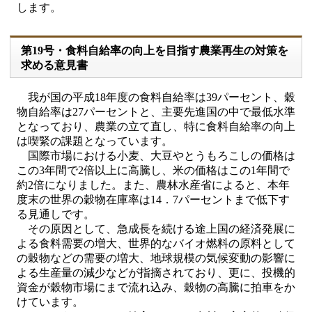
します。
第19号・食料自給率の向上を目指す農業再生の対策を
求める意見書
我が国の平成18年度の食料自給率は39パーセント、穀
物自給率は27パーセントと、主要先進国の中で最低水準
となっており、農業の立て直し、特に食料自給率の向上
は喫緊の課題となっています。
国際市場における小麦、大豆やとうもろこしの価格は
この3年間で2倍以上に高騰し、米の価格はこの1年間で
約2倍になりました。また、農林水産省によると、本年
度末の世界の穀物在庫率は14．7パーセントまで低下す
る見通しです。
その原因として、急成長を続ける途上国の経済発展に
よる食料需要の増大、世界的なバイオ燃料の原料として
の穀物などの需要の増大、地球規模の気候変動の影響に
よる生産量の減少などが指摘されており、更に、投機的
資金が穀物市場にまで流れ込み、穀物の高騰に拍車をか
けています。