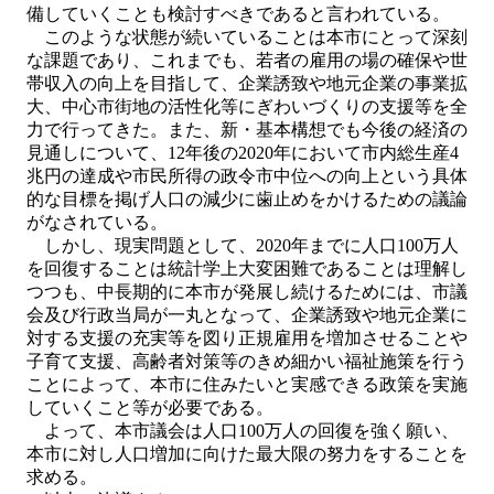
備していくことも検討すべきであると言われている。
このような状態が続いていることは本市にとって深刻
な課題であり、これまでも、若者の雇用の場の確保や世
帯収入の向上を目指して、企業誘致や地元企業の事業拡
大、中心市街地の活性化等にぎわいづくりの支援等を全
力で行ってきた。また、新・基本構想でも今後の経済の
見通しについて、12年後の2020年において市内総生産4
兆円の達成や市民所得の政令市中位への向上という具体
的な目標を掲げ人口の減少に歯止めをかけるための議論
がなされている。
しかし、現実問題として、2020年までに人口100万人
を回復することは統計学上大変困難であることは理解し
つつも、中長期的に本市が発展し続けるためには、市議
会及び行政当局が一丸となって、企業誘致や地元企業に
対する支援の充実等を図り正規雇用を増加させることや
子育て支援、高齢者対策等のきめ細かい福祉施策を行う
ことによって、本市に住みたいと実感できる政策を実施
していくこと等が必要である。
よって、本市議会は人口100万人の回復を強く願い、
本市に対し人口増加に向けた最大限の努力をすることを
求める。