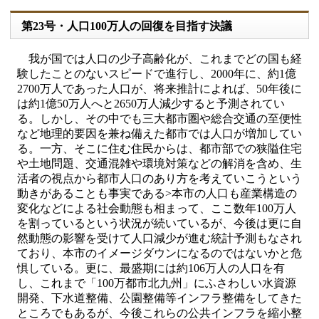
第23号・人口100万人の回復を目指す決議
我が国では人口の少子高齢化が、これまでどの国も経
験したことのないスピードで進行し、2000年に、約1億
2700万人であった人口が、将来推計によれば、50年後に
は約1億50万人へと2650万人減少すると予測されてい
る。しかし、その中でも三大都市圏や総合交通の至便性
など地理的要因を兼ね備えた都市では人口が増加してい
る。一方、そこに住む住民からは、都市部での狭隘住宅
や土地問題、交通混雑や環境対策などの解消を含め、生
活者の視点から都市人口のあり方を考えていこうという
動きがあることも事実である>本市の人口も産業構造の
変化などによる社会動態も相まって、ここ数年100万人
を割っているという状況が続いているが、今後は更に自
然動態の影響を受けて人口減少が進む統計予測もなされ
ており、本市のイメージダウンになるのではないかと危
惧している。更に、最盛期には約106万人の人口を有
し、これまで「100万都市北九州」にふさわしい水資源
開発、下水道整備、公園整備等インフラ整備をしてきた
ところでもあるが、今後これらの公共インフラを縮小整