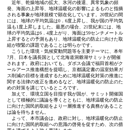
近年、乾燥地域の拡大、氷河の後退、異常気象の頻
発、海面の上昇等、地球温暖化の影響によるものと指摘
される事象が地球規模で顕在化しています。20世紀の間
には、地球の平均気温は0．6度上昇し、我が国の平均気
温も1度上昇しました。最悪の場合、21世紀末には、地
球の平均気温は6．4度上がり、海面は59センチメートル
上昇するとの予測もあり、地球温暖化の防止に向けた取
組が喫緊の課題であることは明らかです。
こうした環境・気候変動問題等を主要テーマに、本年
7月、日本を議長国として北海道洞爺湖サミットが開催
されます。政府においても、ダボス会議で福田首相がク
ールアース推進構想を提唱し、京都議定書の温室効果ガ
ス削減の目標を達成するために地球温暖化対策の推進に
関する法律の改正を進めるなど、地球温暖化の防止のた
めの対策を講じているところです。
加えて、環境立国を目指す我が国が、サミット開催国
として積極的に議論を導くとともに、地球温暖化の防止
に向けた国民的取組をより一層推進する責務があること
は論を待ちません。
よって、本市議会は、政府に対し、地球温暖化の防止
に向けた国民的取組への意識の啓発を促すため、次の措