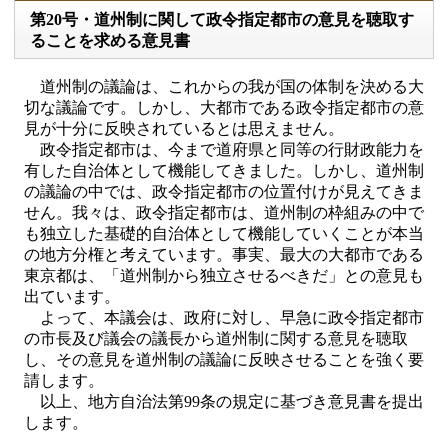
第20号・道州制に関して政令指定都市の意見を聴取す
ることを求める意見書
道州制の議論は、これからの我が国の体制を決める大
切な議論です。しかし、大都市である政令指定都市の意
見が十分に反映されているとは思えません。
政令指定都市は、今まで道府県と同等の行財政能力を
有した自治体として機能してきました。しかし、道州制
の議論の中では、政令指定都市の位置付けが見えてきま
せん。我々は、政令指定都市は、道州制の枠組みの中で
も独立した基礎的自治体として機能していくことが本当
の地方分権と考えています。事実、最大の大都市である
東京都は、「道州制から独立させるべきだ」との意見も
出ています。
よって、本議会は、政府に対し、早急に政令指定都市
の市長及び議会の議長から道州制に関する意見を聴取
し、その意見を道州制の議論に反映させることを強く要
請します。
以上、地方自治法第99条の規定に基づき意見書を提出
します。