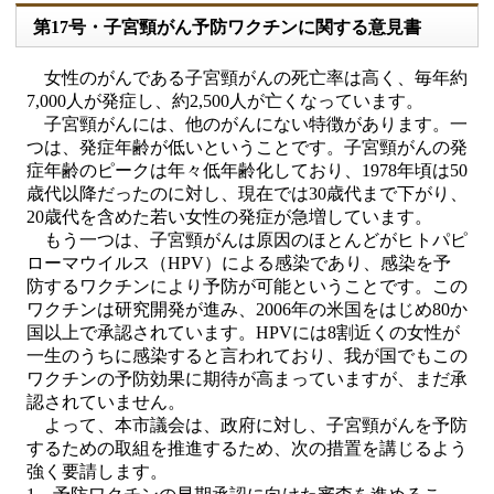
第17号・子宮頸がん予防ワクチンに関する意見書
女性のがんである子宮頸がんの死亡率は高く、毎年約
7,000人が発症し、約2,500人が亡くなっています。
子宮頸がんには、他のがんにない特徴があります。一
つは、発症年齢が低いということです。子宮頸がんの発
症年齢のピークは年々低年齢化しており、1978年頃は50
歳代以降だったのに対し、現在では30歳代まで下がり、
20歳代を含めた若い女性の発症が急増しています。
もう一つは、子宮頸がんは原因のほとんどがヒトパピ
ローマウイルス（HPV）による感染であり、感染を予
防するワクチンにより予防が可能ということです。この
ワクチンは研究開発が進み、2006年の米国をはじめ80か
国以上で承認されています。HPVには8割近くの女性が
一生のうちに感染すると言われており、我が国でもこの
ワクチンの予防効果に期待が高まっていますが、まだ承
認されていません。
よって、本市議会は、政府に対し、子宮頸がんを予防
するための取組を推進するため、次の措置を講じるよう
強く要請します。