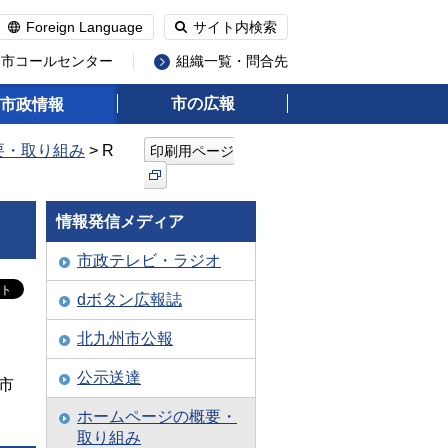
Foreign Language
サイト内検索
州市コールセンター
組織一覧・問合先
市の広報
市政情報
要・取り組み
> R
印刷用ページ
情報発信メディア
市政テレビ・ラジオ
dボタン広報誌
北九州市公報
公示送達
市
ホームページの概要・
取り組み