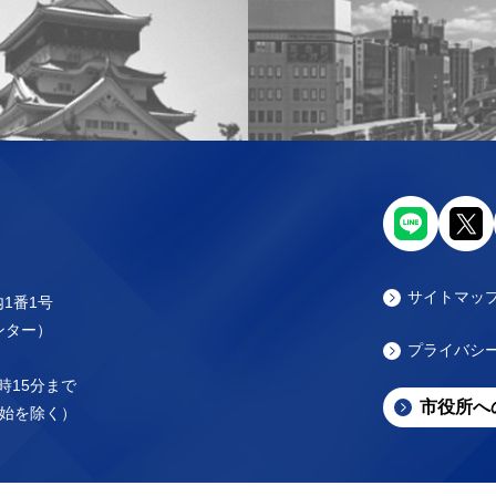
サイトマッ
内1番1号
センター）
プライバシ
時15分まで
市役所へ
始を除く）