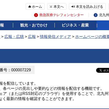
ホーム
本文へ
本文を読み上げる
救急医療テレフォンセンター
北九
報
観光・おでかけ
ビジネス・産業
報
>
広報・広聴
>
広報
>
情報発信メディア
>
ホームページの概
号：000007229
情報を配信しています。
は、各ページの見出しや要約などの情報を配信する機能です。
ウェア（またはRSS対応のブラウザ）を使用することで、北九州
なく最新の情報を確認することができます。