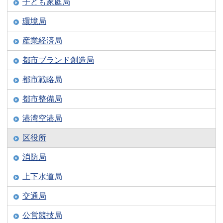
子ども家庭局
環境局
産業経済局
都市ブランド創造局
都市戦略局
都市整備局
港湾空港局
区役所
消防局
上下水道局
交通局
公営競技局