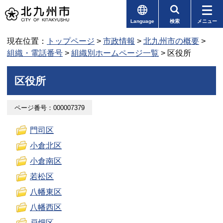
Language
検索
メニュー
現在位置：
トップページ
>
市政情報
>
北九州市の概要
>
組織・電話番号
>
組織別ホームページ一覧
> 区役所
区役所
ページ番号：000007379
門司区
小倉北区
小倉南区
若松区
八幡東区
八幡西区
戸畑区