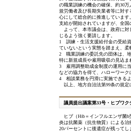
の職業訓練の機会の確保、約30
規労働者及び長期失業者等に対す
心にして総合的に推進しています
支給が開始されていますが、全国
よって、本市議会は、政府に対し
じるよう強く要請します。
1 訓練・生活支援給付金の受給
ていないという実態を踏まえ、柔
2 職業訓練の委託先の団体は、
特に新規成長や雇用吸収の見込ま
3 雇用調整助成金制度の運用に
などの協力を得て、ハローワーク
4 相談業務を円滑に実施できる
以上、地方自治法第99条の規定
議員提出議案第33号・ヒブワ
ヒブ（Hib＝インフルエンザ菌
炎は抗菌薬（抗生物質）による治
20パーセントに後遺症が残ってし