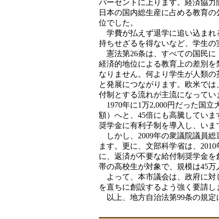
パーセントに上ります。経済協力開
日本の国内総生産に占める教育の公
位でした。
学費が払えず退学に追い込まれる
持ちせざるを得ないなど、学生の
憲法第26条は、すべての国民に
経済的地位による教育上の差別を
なりません。何より学生が人類の
と発展につながります。欧米では
付制とする流れが主流になってい
1970年に1万2,000円だった国
額）へと、45倍にも高騰してい
奨学金に有利子制を導入し、いま
しかし、2009年の衆議院議員
ます。更に、文部科学省は、201
に、返済が不要な給付制奨学金を創
帯の高校生が対象で、規模は45万
よって、本市議会は、政府に対し
を直ちに創設するよう強く要請し
以上、地方自治法第99条の規定