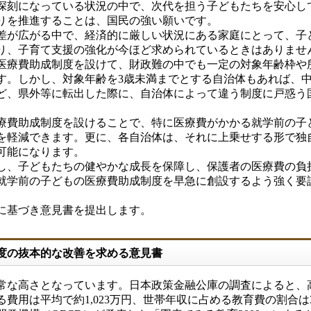
深刻になっている状況の中で、次代を担う子どもたちを安心し
りを推進することは、国民の強い願いです。
が広がる中で、経済的に厳しい状況にある家庭にとって、子
り、子育て支援の強化が今ほど求められているときはありませ
療費助成制度を設けて、財政難の中でも一定の対象年齢枠や
す。しかし、対象年齢を3歳未満までとする自治体もあれば、
ど、県外等に転出した際に、自治体によって違う制度に戸惑う
費助成制度を設けることで、特に医療費がかかる就学前の子
を軽減できます。更に、各自治体は、それに上乗せする形で独
可能になります。
、子どもたちの健やかな成長を保障し、保護者の医療費の負
就学前の子どもの医療費助成制度を早急に創設するよう強く要
に基づき意見書を提出します。
制度の抜本的な改善を求める意見書
な高さとなっています。日本政策金融公庫の調査によると、
用は平均で約1,023万円、世帯年収に占める教育費の割合は34