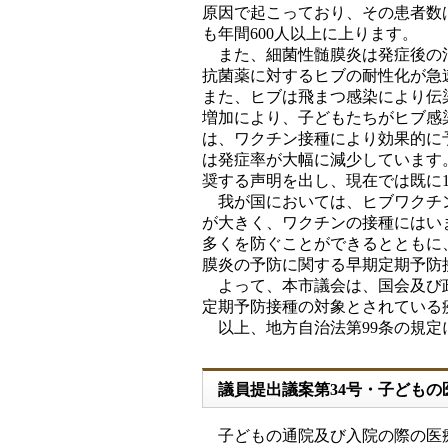
原因で起こっており、その患者数
も年間600人以上に上ります。
また、細菌性髄膜炎は発症後の治
抗菌薬に対するヒブの耐性化が急
また、ヒブは飛まつ感染により伝
増加により、子どもたちがヒブ感
は、ワクチン接種により効果的に
は発症率が大幅に減少しています。
奨する声明を出し、現在では既に1
我が国においては、ヒブワクチン
が大きく、ワクチンの接種にはい
多くを防ぐことができるとともに
膜炎の予防に関する早期定期予防
よって、本市議会は、国会及び政
定期予防接種の対象とされている
以上、地方自治法第99条の規定
議員提出議案第34号・子ども
子どもの通院及び入院の際の医療