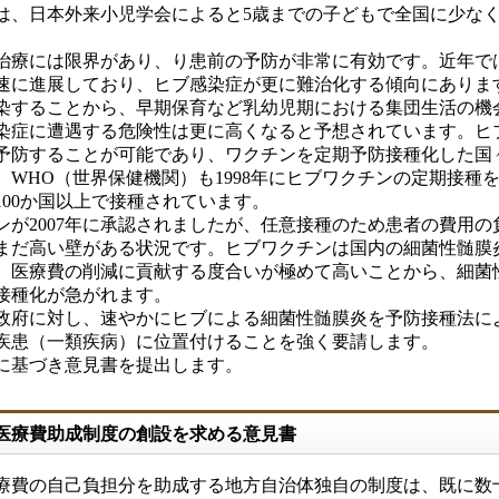
は、日本外来小児学会によると5歳までの子どもで全国に少な
療には限界があり、り患前の予防が非常に有効です。近年で
速に進展しており、ヒブ感染症が更に難治化する傾向にありま
染することから、早期保育など乳幼児期における集団生活の機
染症に遭遇する危険性は更に高くなると予想されています。ヒ
予防することが可能であり、ワクチンを定期予防接種化した国
WHO（世界保健機関）も1998年にヒブワクチンの定期接種
00か国以上で接種されています。
が2007年に承認されましたが、任意接種のため患者の費用の
まだ高い壁がある状況です。ヒブワクチンは国内の細菌性髄膜
、医療費の削減に貢献する度合いが極めて高いことから、細菌
接種化が急がれます。
府に対し、速やかにヒブによる細菌性髄膜炎を予防接種法に
疾患（一類疾病）に位置付けることを強く要請します。
に基づき意見書を提出します。
の医療費助成制度の創設を求める意見書
費の自己負担分を助成する地方自治体独自の制度は、既に数