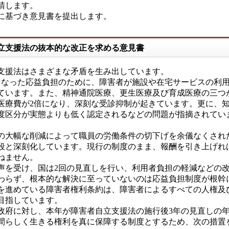
請します。
に基づき意見書を提出します。
自立支援法の抜本的な改正を求める意見書
立支援法はさまざまな矛盾を生み出しています。
なった応益負担のために、障害者が施設や在宅サービスの利
ています。また、精神通院医療、更生医療及び育成医療の三つ
医療費が2倍になり、深刻な受診抑制が起きています。更に、
度区分が実態よりも低く認定されるなどの問題が指摘されてい
大幅な削減によって職員の労働条件の切下げを余儀なくされ
段と深刻化しています。現行の制度のまま、報酬を引き上げれ
ねません。
を受け、国は2回の見直しを行い、利用者負担の軽減などの
わらず、根本的な解決に至っていないのは応益負担制度が根幹
を進めている障害者権利条約は、障害者によるすべての人権及
目指しています。
府に対し、本年が障害者自立支援法の施行後3年の見直しの
間らしく生きる権利を真に保障する制度とするため、次の措置