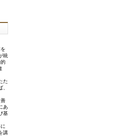
用を
が統
知的
ま
たた
ば、
改善
にあ
び基
年に
を講