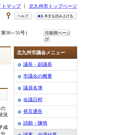
イトマップ
北九州市トップページ
ヘルプ
本文を読み上げる
第50～51号）
印刷用ページ
北九州市議会メニュー
議長・副議長
市議会の概要
議員名簿
会議日程
月の
発言通告
状況
請願・陳情
平成
人分
議案、会議結果