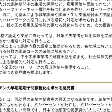
万人分の訓練期間中の生活の保障など、雇用保険を受給できない
るセーフティーネット機能を持つ仕組みを作り、ハローワーク
。既に、同基金による職業訓練や訓練・生活支援給付金の申請
のハローワークの窓口における適切な対応が求められます。
、我が国の雇用失業情勢の更なる悪化を防ぐため、次の措置
資格の認定や支給に当たっては、対象の失業者が雇用保険を受
軟かつ迅速な対応を行うこと。
地域によって訓練内容の設定に格差があるため、各地域におい
れる分野の訓練コースの確保に努めること。
当たっては、中小零細事業者の経営実態を踏まえ、社会保険労
による積極的な対応を行うこと。
よう全国のハローワークの窓口体制を整備すること。
に基づき意見書を提出します。
クチンの早期定期予防接種化を求める意見書
b型）は、乳幼児の細菌性髄膜炎の原因になる細菌です。細菌性
療にもかかわらず、約5パーセントが死亡し、約15パーセント
まう恐ろしい病気です。日本では細菌性髄膜炎の3人に2人はヒ