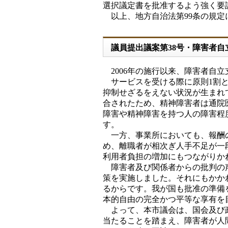
選択議定書を批准するよう強く要
以上、地方自治法第99条の規定
議員提出議案第38号・障害者
2006年の施行以来、障害者自
サービスを受ける際に原則1割と
抑制せざるをえない状況が生まれ
合されたため、精神障害者は通院
障害や精神障害を持つ人の障害程
す。
一方、事業所においても、報酬の
め、離職者が相次ぎ人手不足が一
利用者負担の増加にもつながりか
障害者及び関係者からの批判の声
策を実施しました。それにもかか
るからです。我が国も批准の準備
本的自由の完全かつ平等な享有を
よって、本市議会は、国会及び政
当たることを踏まえ、障害者が人