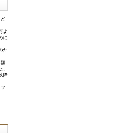
など
何よ
めに
のた
高額
た、
以降
ーフ