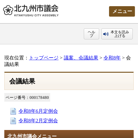
メニュー
ヘル
本文を読み
プ
上げる
現在位置：
トップページ
>
議案、会議結果
>
令和8年
> 会
議結果
会議結果
ページ番号：000178480
令和8年6月定例会
令和8年2月定例会
北九州市議会メニュー