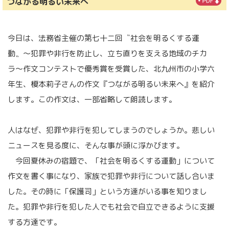
つながる明るい未来へ
オ
番
今日は、法務省主催の第七十二回〝社会を明るくする運
組
動〟〜犯罪や非行を防止し、立ち直りを支える地域のチカ
ラ〜作文コンテストで優秀賞を受賞した、北九州市の小学六
「明
年生、榎本莉子さんの作文『つながる明るい未来へ』を紹介
日
します。この作文は、一部省略して朗読します。
へ
人はなぜ、犯罪や非行を犯してしまうのでしょうか。悲しい
の
ニュースを見る度に、そんな事が頭に浮かびます。
伝
今回夏休みの宿題で、「社会を明るくする運動」について
言
作文を書く事になり、家族で犯罪や非行について話し合いま
した。その時に「保護司」という方達がいる事を知りまし
板」
た。犯罪や非行を犯した人でも社会で自立できるように支援
する方達です。