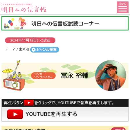
人
権
こ
明日への伝言板試聴コーナー
を
こ
考
か
2024年11月19日(火)放送
ら
え
テーマ / 出所者
コ
る
ン
5
テ
分
ン
間
ツ
の
で
す
ラ
ジ