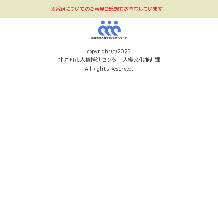
※番組についてのご意見ご感想もお待ちしています。
オ
番
組
copyright(c)2025
北九州市人権推進センター人権文化推進課
「明
All Rights Reserved.
日
へ
の
伝
言
板」