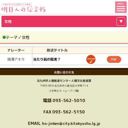
人
権
こ
女性
▼
を
こ
考
か
テーマ／女性
ら
え
ナレーター
放送タイトル
コ
る
YouTube
岡澤アキラ
当たり前の現実？
PDF
ン
5
お問い合わせ先
テ
分
北九州市人権推進センター人権文化推進課
ン
〒803-0814 北九州市小倉北区大手町11-4
間
大手町ビル（ムーブ）8階
ツ
電話
093-562-5010
の
で
す
FAX 093-562-5150
ラ
EMAIL
ジ
ho-jinken@city.kitakyushu.lg.jp