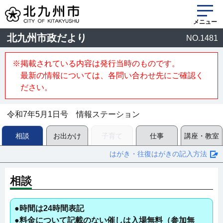
メニュー
北九州市政だより
NO.1481
※掲載されている内容は発行当時のものです。
最新の情報については、各問い合わせ先にご確認く
ださい。
令和7年5月1日号 情報ステーション
相談
お出かけ
子育て
仕事
講座・教室
はがき・往復はがきの記入方法
相談
●時間は24時間表記
●料金について記載のない催しは入場無料（参加無