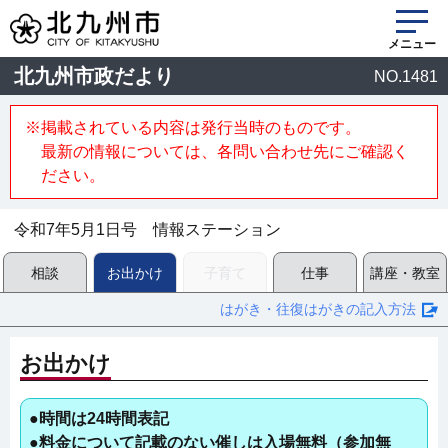
メニュー
北九州市政だより
NO.1481
※掲載されている内容は発行当時のものです。
最新の情報については、各問い合わせ先にご確認く
ださい。
令和7年5月1日号 情報ステーション
相談
お出かけ
子育て
仕事
講座・教室
はがき・往復はがきの記入方法
お出かけ
●時間は24時間表記
●料金について記載のない催しは入場無料（参加無