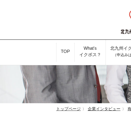
What's
北九州イ
TOP
イクボス？
（申込み
トップページ
企業インタビュー