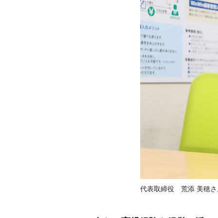
代表取締役 荒添 美穂さ