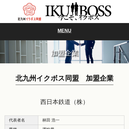
MENU
加盟企業
北九州イクボス同盟 加盟企業
西日本鉄道（株）
代表者名
林田 浩一