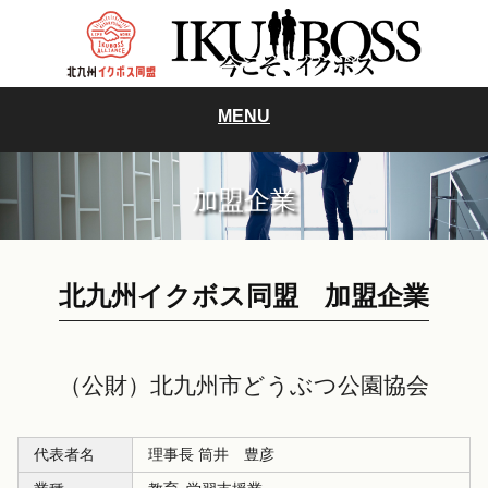
MENU
加盟企業
北九州イクボス同盟 加盟企業
（公財）北九州市どうぶつ公園協会
代表者名
理事長 筒井 豊彦