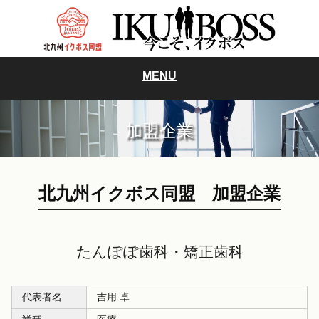
MENU
加盟企業
北九州イクボス同盟 加盟企業
たんぽぽ歯科・矯正歯科
代表者名
吉用 卓