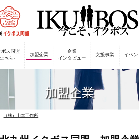
クボス同盟
企業
加盟企業
支援事業
イベン
インタビュー
はこちら）
加盟企業
（株）山本工作所