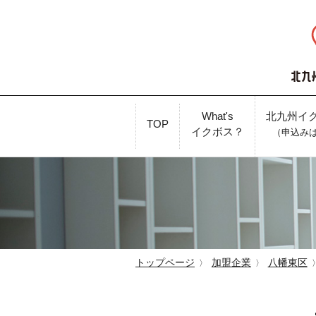
What's
北九州イ
TOP
イクボス？
（申込み
トップページ
加盟企業
八幡東区