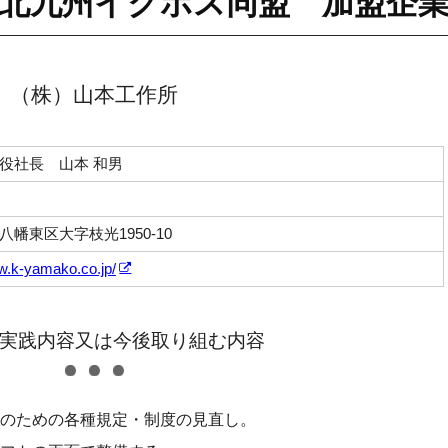
北九州イクボス同盟 加盟企
（株）山本工作所
役社長 山本 和男
八幡東区大字枝光1950-10
ww.k-yamako.co.jp/
実践内容又は今後取り組む内容
のための各種規定・制度の見直し。