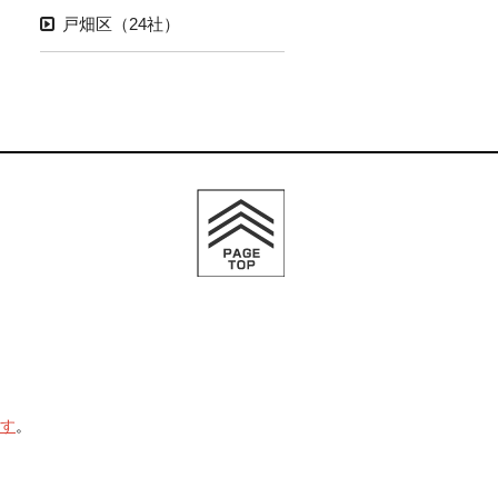
戸畑区（24社）
す
。