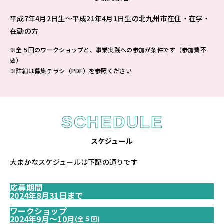
平成7年4月2日生～平成21年4月1日生の北九州市在住・在学・
在勤の方
※全５回のワークショップと、事業実践への参加が条件です（参加費不
要）
※詳細は
募集チラシ（PDF）
を参照ください
SCHEDULE
スケジュール
大まかなスケジュールは下記の通りです
応募期間
2024年
8月31日まで
ワークショップ
2024年
9月〜10月
(全５回)