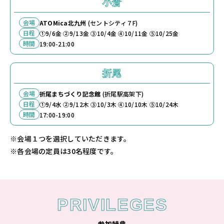
小倉
会場
ATOMica北九州
(セントシティ７F)
日程
①9/6金 ②9/13金 ③10/4金 ④10/11金 ⑤10/25金
時間
19:00-21:00
折尾
会場
折尾まちづくり記念館
(折尾駅高架下)
日程
①9/4水 ②9/12木 ③10/3木 ④10/10木 ⑤10/24木
時間
17:00-19:00
※会場１つを選択していただきます。
※各会場の定員は30名程度です。
PRIVILEGES
参加特典