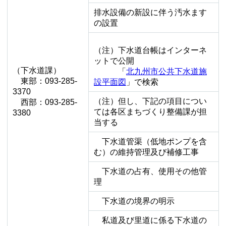
排水設備の新設に伴う汚水ます
の設置
（注）下水道台帳はインターネ
ットで公開
（下水道課）
「
北九州市公共下水道施
東部：093-285-
設平面図
」で検索
3370
（注）但し、下記の項目につい
西部：093-285-
ては各区まちづくり整備課が担
3380
当する
下水道管渠（低地ポンプを含
む）の維持管理及び補修工事
下水道の占有、使用その他管
理
下水道の境界の明示
私道及び里道に係る下水道の