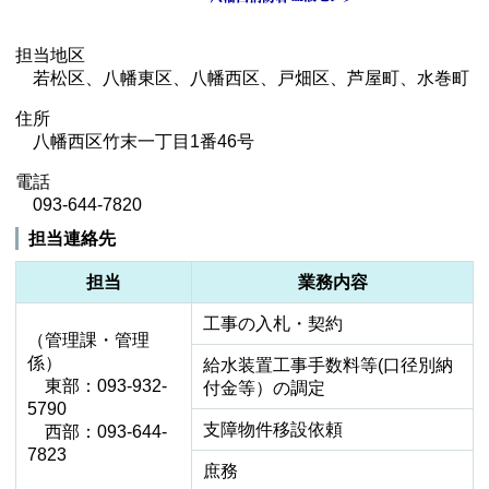
担当地区
若松区、八幡東区、八幡西区、戸畑区、芦屋町、水巻町
住所
八幡西区竹末一丁目1番46号
電話
093-644-7820
担当連絡先
担当
業務内容
工事の入札・契約
（管理課・管理
係）
給水装置工事手数料等(口径別納
東部：093-932-
付金等）の調定
5790
支障物件移設依頼
西部：093-644-
7823
庶務