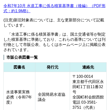
令和7年10月 水道工事に係る積算基準書（後編）（PDF形
式：約1.9MB）
(注意)新旧対象表については、主な更新部分について記載
しています。
「水道工事に係る積算基準書」は、国土交通省等が制定
した積算基準に準拠しており、これらの基準については刊
行物として市販公表、もしくはホームページ上に掲載公表
されています。
市販公表図書一覧
図書名
発行元
連絡先
〒100-0014
東京都千代田区永
田町1丁目11番32
水道事業実務
号
全国簡易水道協
必携（令和7年
全国町村会館西館
議会
度）
電話 03-3581-
3751（代表）