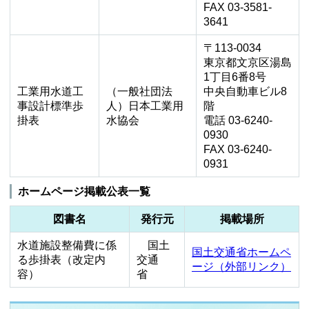
FAX 03-3581-
3641
〒113-0034
東京都文京区湯島
1丁目6番8号
工業用水道工
（一般社団法
中央自動車ビル8
事設計標準歩
人）日本工業用
階
掛表
水協会
電話 03-6240-
0930
FAX 03-6240-
0931
ホームページ掲載公表一覧
図書名
発行元
掲載場所
水道施設整備費に係
国土
国土交通省ホームペ
る歩掛表（改定内
交通
ージ（外部リンク）
容）
省