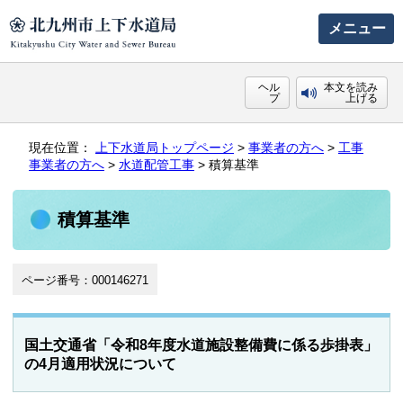
メニュー
ヘル
本文を読み
プ
上げる
現在位置：
上下水道局トップページ
>
事業者の方へ
>
工事
事業者の方へ
>
水道配管工事
> 積算基準
積算基準
ページ番号：000146271
国土交通省「令和8年度水道施設整備費に係る歩掛表」
の4月適用状況について