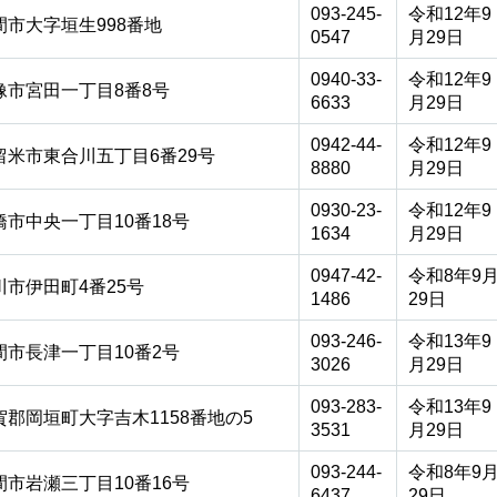
093-245-
令和12年9
間市大字垣生998番地
0547
月29日
0940-33-
令和12年9
像市宮田一丁目8番8号
6633
月29日
0942-44-
令和12年9
留米市東合川五丁目6番29号
8880
月29日
0930-23-
令和12年9
橋市中央一丁目10番18号
1634
月29日
0947-42-
令和8年9
川市伊田町4番25号
1486
29日
093-246-
令和13年9
間市長津一丁目10番2号
3026
月29日
093-283-
令和13年9
賀郡岡垣町大字吉木1158番地の5
3531
月29日
093-244-
令和8年9
間市岩瀬三丁目10番16号
6437
29日