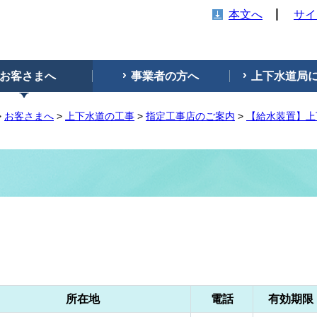
本文へ
サイ
お客さまへ
事業者の方へ
上下水道局
>
お客さまへ
>
上下水道の工事
>
指定工事店のご案内
>
【給水装置】上
所在地
電話
有効期限