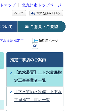
トマップ
北九州市トップページ
ヘルプ
本文を読み上げる
について
ご意見・ご要望
下水道局指定工
印刷用ページ
指定工事店のご案内
【給水装置】上下水道局指
定工事事業者一覧
【下水道排水設備】上下水
道局指定工事店一覧