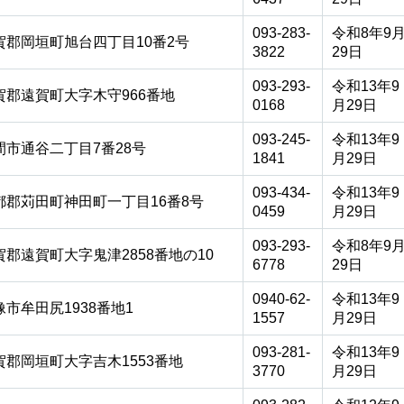
093-283-
令和8年9
賀郡岡垣町旭台四丁目10番2号
3822
29日
093-293-
令和13年9
賀郡遠賀町大字木守966番地
0168
月29日
093-245-
令和13年9
間市通谷二丁目7番28号
1841
月29日
093-434-
令和13年9
都郡苅田町神田町一丁目16番8号
0459
月29日
093-293-
令和8年9
賀郡遠賀町大字鬼津2858番地の10
6778
29日
0940-62-
令和13年9
像市牟田尻1938番地1
1557
月29日
093-281-
令和13年9
賀郡岡垣町大字吉木1553番地
3770
月29日