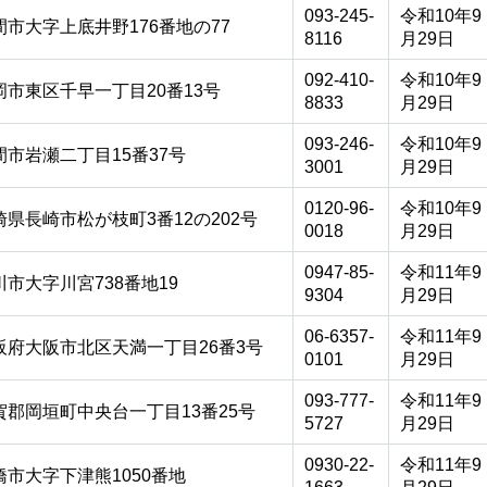
093-245-
令和10年9
間市大字上底井野176番地の77
8116
月29日
092-410-
令和10年9
岡市東区千早一丁目20番13号
8833
月29日
093-246-
令和10年9
間市岩瀬二丁目15番37号
3001
月29日
0120-96-
令和10年9
崎県長崎市松が枝町3番12の202号
0018
月29日
0947-85-
令和11年9
川市大字川宮738番地19
9304
月29日
06-6357-
令和11年9
阪府大阪市北区天満一丁目26番3号
0101
月29日
093-777-
令和11年9
賀郡岡垣町中央台一丁目13番25号
5727
月29日
0930-22-
令和11年9
橋市大字下津熊1050番地