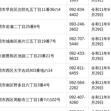
1663
月29日
岡市早良区次郎丸五丁目11番36の4
092-834-
令和11年9
4402
月29日
093-246-
令和11年9
間市岩瀬二丁目25番8号
2602
月29日
092-707-
令和11年9
岡市城南区南片江五丁目19番7号
5440
月29日
092-433-
令和11年9
京都豊島区池袋二丁目23番21号
9633
月29日
092-811-
令和11年9
岡市西区大字吉武403番地の14
6455
月29日
092-564-
令和11年9
岡市南区野多目六丁目3番4号
2282
月29日
092-407-
令和11年9
岡市西区周船寺三丁目1番7の102号
4260
月29日