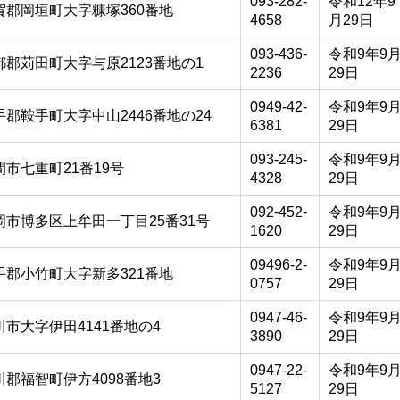
093-282-
令和12年9
賀郡岡垣町大字糠塚360番地
4658
月29日
093-436-
令和9年9
都郡苅田町大字与原2123番地の1
2236
29日
0949-42-
令和9年9
手郡鞍手町大字中山2446番地の24
6381
29日
093-245-
令和9年9
間市七重町21番19号
4328
29日
092-452-
令和9年9
岡市博多区上牟田一丁目25番31号
1620
29日
09496-2-
令和9年9
手郡小竹町大字新多321番地
0757
29日
0947-46-
令和9年9
川市大字伊田4141番地の4
3890
29日
0947-22-
令和9年9
川郡福智町伊方4098番地3
5127
29日