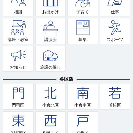
相談
お出かけ
子育て
仕事
講座・教室
講演会
募集
スポーツ
お知らせ
施設の催し
各区版
門司区
小倉北区
小倉南区
若松区
八幡東区
八幡西区
戸畑区