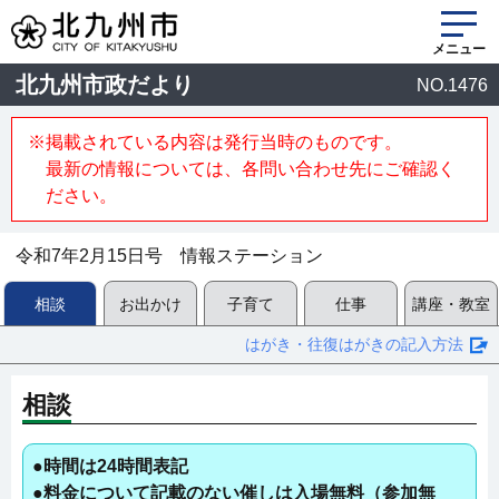
メニュー
北九州市政だより
NO.1476
※掲載されている内容は発行当時のものです。
最新の情報については、各問い合わせ先にご確認く
ださい。
令和7年2月15日号 情報ステーション
相談
お出かけ
子育て
仕事
講座・教室
はがき・往復はがきの記入方法
相談
●時間は24時間表記
●料金について記載のない催しは入場無料（参加無