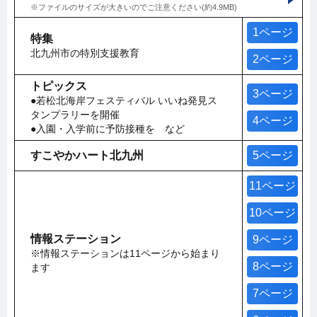
※ファイルのサイズが大きいのでご注意ください(約4.9MB)
1ページ
特集
北九州市の特別支援教育
2ページ
トピックス
3ページ
●若松北海岸フェスティバル いいね発見ス
タンプラリーを開催
4ページ
●入園・入学前に予防接種を など
すこやかハート北九州
5ページ
11ページ
10ページ
情報ステーション
9ページ
※情報ステーションは11ページから始まり
8ページ
ます
7ページ