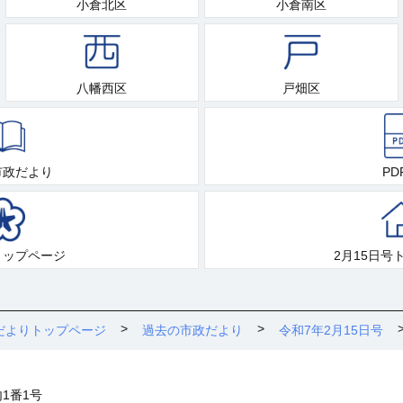
小倉北区
小倉南区
八幡西区
戸畑区
市政だより
PD
トップページ
2月15日号
だよりトップページ
過去の市政だより
令和7年2月15日号
内1番1号