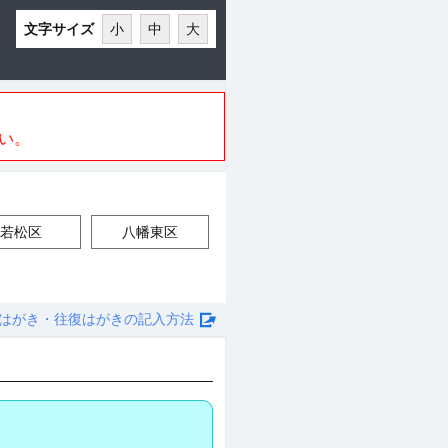
文字サイズ
小
中
大
い。
若松区
八幡東区
はがき・往復はがきの記入方法