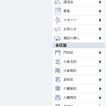
講演会
募集
スポーツ
お知らせ
施設の催し
各区版
門司区
小倉北区
小倉南区
若松区
八幡東区
八幡西区