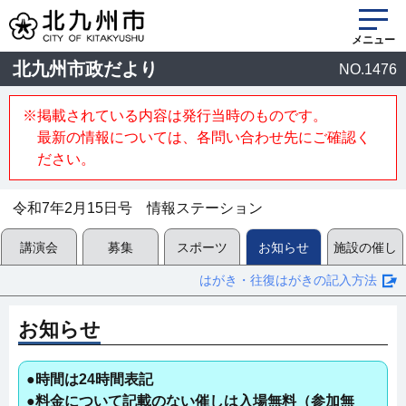
メニュー
北九州市政だより
NO.1476
※掲載されている内容は発行当時のものです。
最新の情報については、各問い合わせ先にご確認く
ださい。
令和7年2月15日号 情報ステーション
講演会
募集
スポーツ
お知らせ
施設の催し
はがき・往復はがきの記入方法
お知らせ
●時間は24時間表記
●料金について記載のない催しは入場無料（参加無