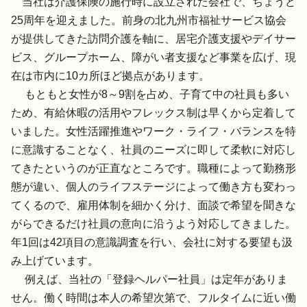
当社は介護保険の施行時に設立された会社で、ちょうど
25周年を迎えました。前身の北九州市福祉サービス協会
が提供してきた訪問介護を軸に、居宅介護支援やデイサー
ビス、グループホーム、障がい者支援など事業を広げ、現
在は市内に10カ所ほど拠点があります。
もともと女性が8～9割を占め、子育て中の社員も多い
ため、有給休暇の活用やフレックス制は早くから定着して
いました。女性活躍推進やワーク・ライフ・バランスを特
に意識することなく、社員のニーズに即して柔軟に対応し
てきたというのが正直なところです。職種によって勤務形
態が違い、個人のライフステージによって働き方も変わっ
てくるので、雇用体制を細かく分け、面談で希望を聞きな
がらできるだけ社員の意向に沿うよう対応してきました。
年1回は42項目の意識調査を行い、会社に対する要望も汲
み上げています。
例えば、当社の「登録ヘルパー社員」は定年がありま
せん。働く時間は本人の希望次第で、フルタイムに近い働