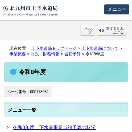
メニュー
ヘル
本文を読み
プ
上げる
現在位置：
上下水道局トップページ
>
上下水道局について
>
事業概要
>
財政・財務情報
>
当初予算
> 令和8年度
令和8年度
ページ番号：000178962
メニュー一覧
令和8年度 下水道事業当初予算の状況