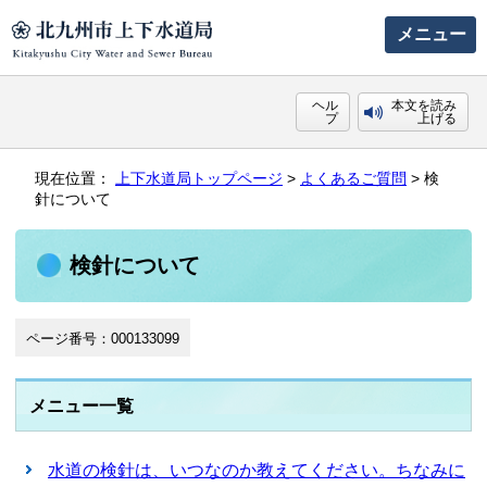
メニュー
ヘル
本文を読み
プ
上げる
現在位置：
上下水道局トップページ
>
よくあるご質問
> 検
針について
検針について
ページ番号：000133099
メニュー一覧
水道の検針は、いつなのか教えてください。ちなみに