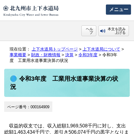
メニュー
ヘル
本文を読み
プ
上げる
現在位置：
上下水道局トップページ
>
上下水道局について
>
事業概要
>
財政・財務情報
>
決算
>
令和3年度
> 令和3年
度 工業用水道事業決算の状況
令和3年度 工業用水道事業決算の状
況
ページ番号：000164909
収益的収支では、収入総額1,969,508千円に対し、支出
総額1,463,434千円で、差引き506,074千円の黒字となりま