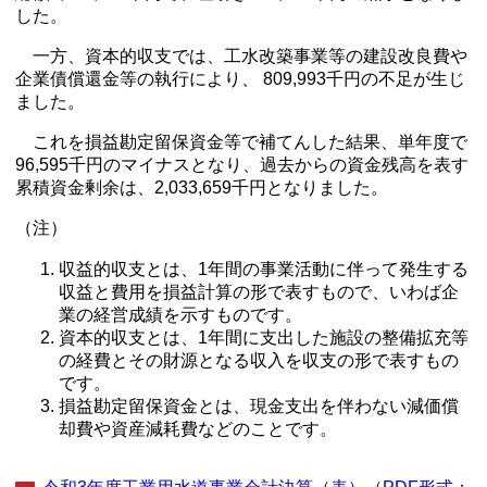
した。
一方、資本的収支では、工水改築事業等の建設改良費や
企業債償還金等の執行により、 809,993千円の不足が生じ
ました。
これを損益勘定留保資金等で補てんした結果、単年度で
96,595千円のマイナスとなり、過去からの資金残高を表す
累積資金剰余は、2,033,659千円となりました。
（注）
収益的収支とは、1年間の事業活動に伴って発生する
収益と費用を損益計算の形で表すもので、いわば企
業の経営成績を示すものです。
資本的収支とは、1年間に支出した施設の整備拡充等
の経費とその財源となる収入を収支の形で表すもの
です。
損益勘定留保資金とは、現金支出を伴わない減価償
却費や資産減耗費などのことです。