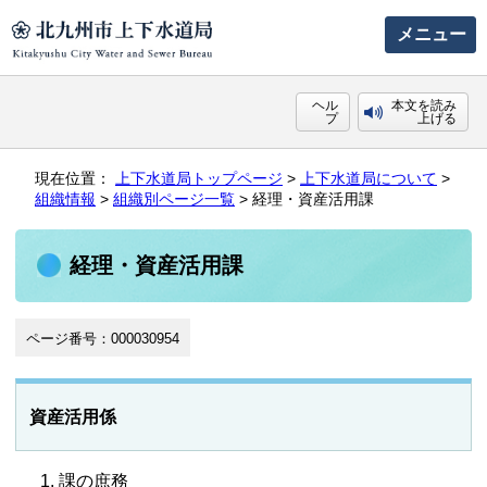
メニュー
ヘル
本文を読み
プ
上げる
現在位置：
上下水道局トップページ
>
上下水道局について
>
組織情報
>
組織別ページ一覧
> 経理・資産活用課
経理・資産活用課
ページ番号：000030954
資産活用係
課の庶務