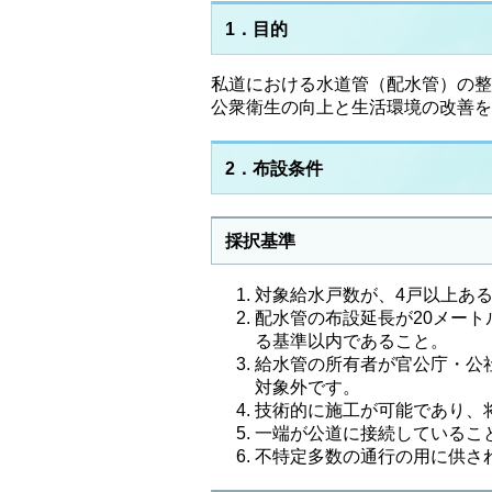
1．目的
私道における水道管（配水管）の整
公衆衛生の向上と生活環境の改善を
2．布設条件
採択基準
対象給水戸数が、4戸以上あ
配水管の布設延長が20メー
る基準以内であること。
給水管の所有者が官公庁・公
対象外です。
技術的に施工が可能であり、
一端が公道に接続しているこ
不特定多数の通行の用に供さ