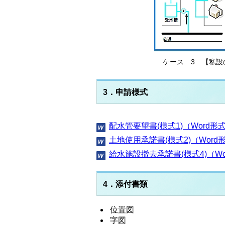
ケース 3 【私
3．申請様式
配水管要望書(様式1)（Word形式
土地使用承諾書(様式2)（Word
給水施設撤去承諾書(様式4)（Wo
4．添付書類
位置図
字図