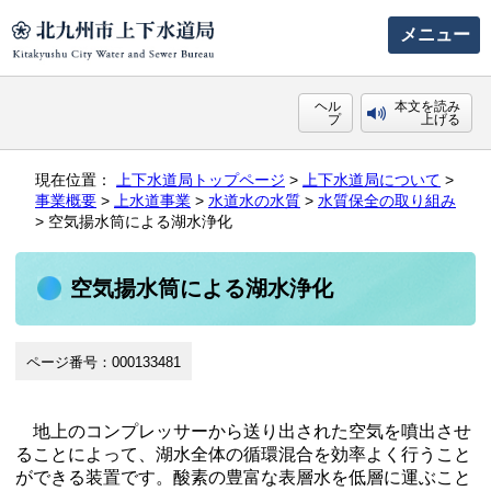
メニュー
ヘル
本文を読み
プ
上げる
現在位置：
上下水道局トップページ
>
上下水道局について
>
事業概要
>
上水道事業
>
水道水の水質
>
水質保全の取り組み
> 空気揚水筒による湖水浄化
空気揚水筒による湖水浄化
ページ番号：000133481
地上のコンプレッサーから送り出された空気を噴出させ
ることによって、湖水全体の循環混合を効率よく行うこと
ができる装置です。酸素の豊富な表層水を低層に運ぶこと