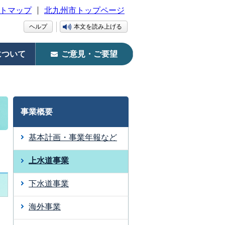
トマップ
北九州市トップページ
ヘルプ
本文を読み上げる
について
ご意見・ご要望
事業概要
基本計画・事業年報など
上水道事業
下水道事業
海外事業