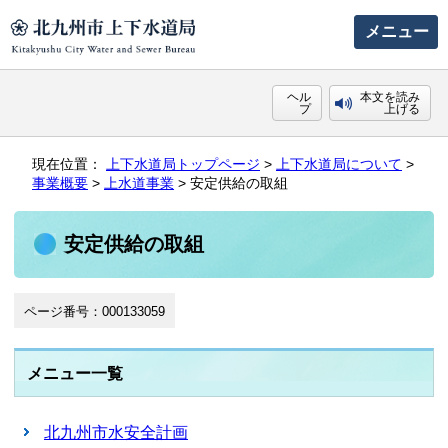
メニュー
ヘル
本文を読み
プ
上げる
現在位置：
上下水道局トップページ
>
上下水道局について
>
事業概要
>
上水道事業
> 安定供給の取組
安定供給の取組
ページ番号：000133059
メニュー一覧
北九州市水安全計画