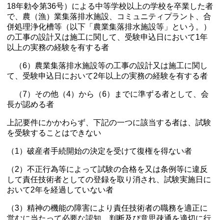
18年勅令第36号）による中等学校以上の学校を卒業した者
で、農（漁）業集落排水施設、コミュニティプラント、合
併処理浄化槽等（以下「農業集落排水施設等」という。）
の工事の設計又は施工に関して、受験申込日において1年
以上の実務の経験を有する者
（6）農業集落排水施設等の工事の設計又は施工に関し
て、受験申込日において2年以上の実務の経験を有する者
（7）その他（4）から（6）までに準ずる者として、会
長が認める者
上記要件にかかわらず、下記の一つに該当する者は、試験
を受験することはできない
（1）破産者手続開始の決定を受けて復権を得ない者
（2）不正行為等によって試験の合格を又は条例等に違反
して責任技術者としての登録を取り消され、試験実施日に
おいて2年を経過していない者
（3）精神の機能の障害により責任技術者の職務を適正に
営むに当たって必要な認知、判断及び意思疎通を適切に行