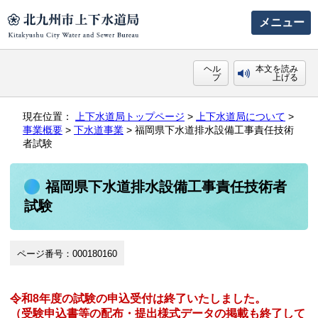
メニュー
ヘル
本文を読み
プ
上げる
現在位置：
上下水道局トップページ
>
上下水道局について
>
事業概要
>
下水道事業
> 福岡県下水道排水設備工事責任技術
者試験
福岡県下水道排水設備工事責任技術者
試験
ページ番号：000180160
令和8年度の試験の申込受付は終了いたしました。
（受験申込書等の配布・提出様式データの掲載も終了して