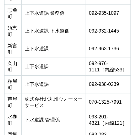
志免
上下水道課 業務係
092-935-1097
町
須恵
上下水道課 下水道係
092-932-1445
町
新宮
上下水道課
092-963-1736
町
久山
092-976-
上下水道課
町
1111［内線533］
粕屋
上下水道課
092-938-0239
町
芦屋
株式会社北九州ウォーター
070-1325-7991
町
サービス
水巻
093-201-
下水道課 管理係
町
4321［内線121］
岡垣
093-282-