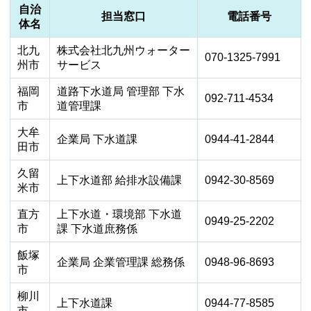
自治
担当窓口
電話番号
体名
北九
株式会社北九州ウォーター
070-1325-7991
州市
サービス
福岡
道路下水道局 管理部 下水
092-711-4534
市
道管理課
大牟
企業局 下水道課
0944-41-2844
田市
久留
上下水道部 給排水設備課
0942-30-8569
米市
直方
上下水道・環境部 下水道
0949-25-2202
市
課 下水道庶務係
飯塚
企業局 企業管理課 総務係
0948-96-8693
市
柳川
上下水道課
0944-77-8585
市