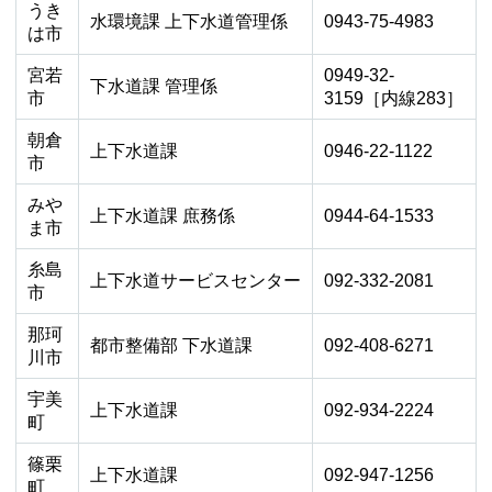
うき
水環境課 上下水道管理係
0943-75-4983
は市
宮若
0949-32-
下水道課 管理係
市
3159［内線283］
朝倉
上下水道課
0946-22-1122
市
みや
上下水道課 庶務係
0944-64-1533
ま市
糸島
上下水道サービスセンター
092-332-2081
市
那珂
都市整備部 下水道課
092-408-6271
川市
宇美
上下水道課
092-934-2224
町
篠栗
上下水道課
092-947-1256
町