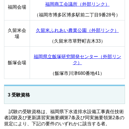
福岡商工会議所（外部リンク）
福岡会場
（福岡市博多区博多駅前二丁目9番28号）
久留米会
久留米ふれあい農業公園（外部リンク）
場
（久留米市草野町吉木33）
福岡県立飯塚研究開発センター
（外部リン
飯塚会場
ク）
（飯塚市川津680番地41）
3 受験資格
試験の受験資格は、福岡県下水道排水設備工事責任技術
者試験及び更新講習実施要綱第7条及び同実施要領第2条の
規定により、下記の要件のいずれかに該当する者。