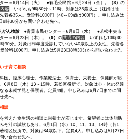
ター＝6月14日（火） ●有毛公民館＝6月24日（金）。
（8）
の
の内容
いずれも9時30分～11時。対象は35歳以上（妊婦は除
先着各35人。受診料1000円（40～69歳は900円）。申し込みは
0日8時30分から問い合わせ先へ。
乳がん検診
●青葉市民センター＝6月8日（水） ●若松中央市
ター＝6月23日（木）。
（9）
の
共通の内容
いずれも13時30
6時30分。対象は昨年度受診していない40歳以上の女性。先着各
。受診料1000円。申し込みは5月23日8時30分から問い合わせ先
い子育て相談
科医、臨床心理士、作業療法士、保育士、栄養士、保健師が応
。6月8日（水）13～15時、若松区役所で。対象は心・体の発達
なる未就学児と保護者。定員4組。申し込みは6月7日までに問
せ先へ。
相談
を考えた食生活の相談に栄養士が応じます。希望者には体脂肪
みそ汁の試飲もあり。6月1日（水）10、11、13、14時（各1
若松区役所で。対象は64歳以下。定員4人。申し込みは5月27日
問い合わせ先へ。