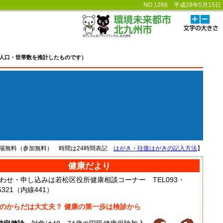
NO.1266 平成28年5月15日
き、人口・世帯数を推計したものです）
場無料（参加無料） 時間は24時間表記
はがき・往復はがきの記入方法
】
健康だより
わせ・申し込みは若松区役所健康相談コーナー TEL093・
5321（内線441）
のからだは大丈夫？ 健康の第一歩は検診から