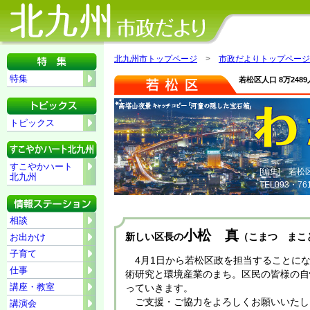
北九州市トップページ
>
市政だよりトップページ
特集
若松区人口 8万24
トピックス
すこやかハート
[編集] 若
北九州
TEL093・7
相談
小松 真
新しい区長の
（こまつ まこ
お出かけ
子育て
4月1日から若松区政を担当することに
仕事
術研究と環境産業のまち。区民の皆様の自
講座・教室
っていきます。
ご支援・ご協力をよろしくお願いいたし
講演会