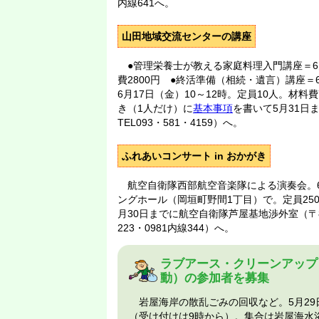
内線641へ。
山田地域交流センターの講座
●管理栄養士が教える家庭料理入門講座＝6月
費2800円 ●終活準備（相続・遺言）講座＝
6月17日（金）10～12時。定員10人。材料費
き（1人だけ）に
基本事項
を書いて5月31日ま
TEL093・581・4159）へ。
ふれあいコンサート in おかがき
航空自衛隊西部航空音楽隊による演奏会。6月
ングホール（岡垣町野間1丁目）で。定員25
月30日までに航空自衛隊芦屋基地渉外室（〒80
223・0981内線344）へ。
ラブアース・クリーンアップ
動）の参加者を募集
岩屋海岸の散乱ごみの回収など。5月29日
（受け付けは9時から）。集合は岩屋海水