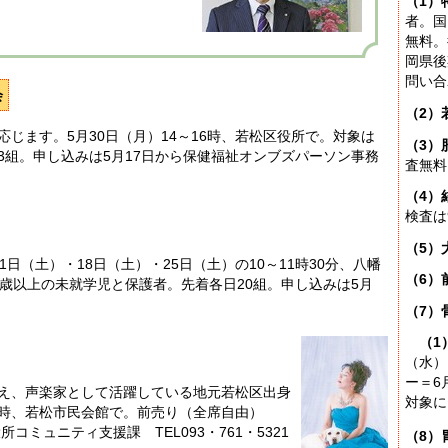
（1）
者。国
無料。
岡県後
問い合
会
（2）
ます。5月30日（月）14～16時、若松区役所で。対象は
（3）
3組。申し込みは5月17日から保健福祉オンブズパーソン事務
査無料
（4）
検査は
（5）
（土）・18日（土）・25日（土）の10～11時30分、八幡
（6）
歳以上の未就学児と保護者。先着各日20組。申し込みは5月
。
（7）
（1
（水）
ー＝6
え、声楽家として活躍している地元若松区出身
対象に
21時、若松市民会館で。前売り（全席自由）
コミュニティ支援課 TEL093・761・5321
（8）