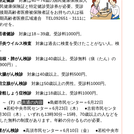
特定健診
対象は40～74歳の国民健康保険加入
民健康保険証と特定健診受診券が必要。受診
後期高齢者医療被保険者証をお持ちの人は福
期高齢者医療広域連合 TEL092651・3111に
わせを。
若者健診
対象は18～39歳。受診料1000円。
肝炎ウイルス検査
対象は過去に検査を受けたことがない人。検
。
結核・肺がん検診
対象は40歳以上。受診無料（痰（たん）の
900円）。
大腸がん検診
対象は40歳以上。受診料500円。
前立腺がん検診
対象は50歳以上の男性。受診料1000円。
骨粗しょう症検診
対象は18歳以上。受診料1000円。
）
～
（7）
の
共通の内容
●島郷市民センター＝6月22日
 ●若松中央市民センター＝6月23日（木） ●古前市民センタ
月30日（木）。いずれも13時30分～15時。70歳以上の人などを
した無料の制度があります。年齢の分かるものが必要。
胃がん検診
●高須市民センター＝6月10日（金） ●若松中央市