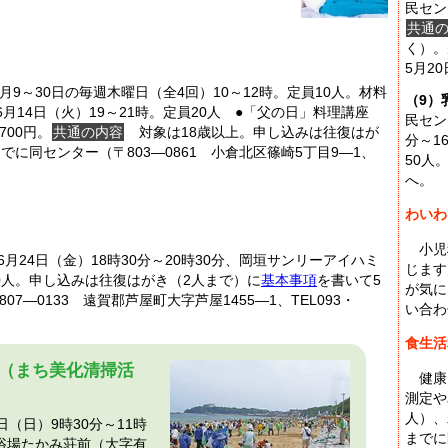
民セン
共通
く）。
5月2
9～30日の毎週木曜日（全4回）10～12時。定員10人。材料
（9）
6月14日（火）19～21時。定員20人 ●「父の日」料理講座
民セン
700円。
共通の内容
対象は18歳以上。申し込みは往復はが
分～1
でに同センター（〒803―0861 小倉北区篠崎5丁目9―1、
50人
へ。
わいわ
小児
24日（金）18時30分～20時30分、岡垣サンリーアイハミ
じます
0人。申し込みは往復はがき（2人まで）に
基本事項
を書いて5
が気に
7―0133 遠賀郡芦屋町大字芦屋1455―1、TEL093・
い合わ
食生活
（まち美化清掃活
健康
測定や
人）、
（日）9時30分～11時
までに
浴場たかみ荘前（大字有