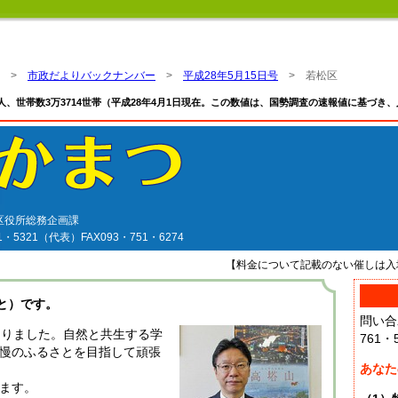
>
市政だよりバックナンバー
>
平成28年5月15日号
> 若松区
89人、世帯数3万3714世帯（平成28年4月1日現在。この数値は、国勢調査の速報値に基づ
松区役所総務企画課
61・5321（代表）FAX093・751・6274
【料金について記載のない催しは入
と）です。
問い合
なりました。自然と共生する学
761・
慢のふるさとを目指して頑張
あなた
ます。