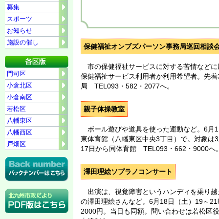
募集
スポーツ
お知らせ
施設の催し
保健福祉オンブズパーソン事務局巡回相談
市の保健福祉サービスに対する苦情などに応じ
門司区
保健福祉サービス利用者か利用希望者。先着
小倉北区
局 TEL093・582・2077へ。
小倉南区
若松区
親子体操教室
八幡東区
ボール遊びや道具を使った運動など。6月11日
八幡西区
東体育館（八幡東区中央3丁目）で。対象は3
戸畑区
17日から同体育館 TEL093・662・9000へ
澤田理絵ソプラノコンサート
出演は、視覚障害というハンディを乗り越
の澤田理絵さんなど。6月18日（土）19～
2000円。当日も同額。問い合わせは若松区役所