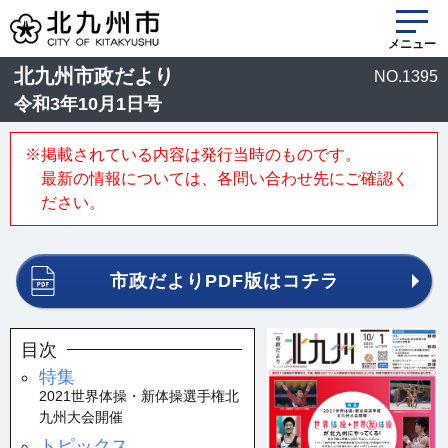
メニュー
北九州市政だより
NO.1395
令和3年10月1日号
※掲載されている内容は発行当時のものです。
最新の情報については、各問い合わせ先にご確認く
ださい。
市政だよりPDF版はコチラ
目次
特集
2021世界体操・新体操選手権北
九州大会開催
トピックス