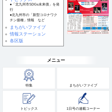
●「北九州市SDGs未来債」を発
行
●北九州市の「新型コロナワク
チン接種」情報 など
まちがいファイブ
情報ステーション
各区版
メニュー
特集
まちがいファイブ
トピックス
1日号の連載コーナー