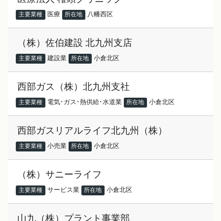
医療
八幡西区
主要業種
所在地
（株）佐伯建設 北九州支店
建設業
小倉北区
主要業種
所在地
西部ガス（株）北九州支社
電気･ガス･熱供給･水道業
小倉北区
主要業種
所在地
西部ガスリアルライフ北九州（株）
小売業
小倉北区
主要業種
所在地
（株）サニーライフ
サービス業
小倉北区
主要業種
所在地
山九（株）プラント事業部