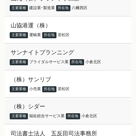
建設業･製造業
八幡西区
主要業種
所在地
山協港運（株）
運輸業
若松区
主要業種
所在地
サンナイトプランニング
ブライダルサービス業
小倉北区
主要業種
所在地
（株）サンリブ
小売業
若松区
主要業種
所在地
（株）シダー
福祉総合サービス業
小倉北区
主要業種
所在地
司法書士法人 五反田司法事務所