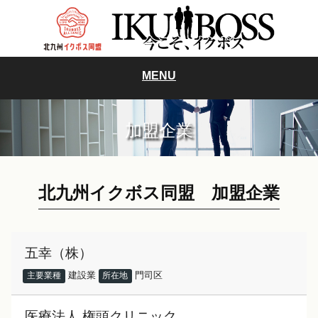
MENU
加盟企業
北九州イクボス同盟 加盟企業
五幸（株）
建設業
門司区
主要業種
所在地
医療法人 権頭クリニック