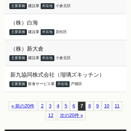
建設業
小倉北区
主要業種
所在地
（株）白海
建設業
若松区
主要業種
所在地
（株）新大倉
建設業
小倉北区
主要業種
所在地
新九協同株式会社（瑠璃ズキッチン）
飲食サービス業
戸畑区
主要業種
所在地
« 前の20件
2
3
4
5
6
7
8
9
10
11
12
次の20件 »