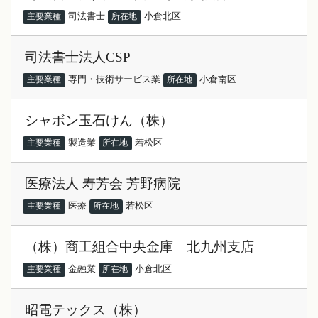
司法書士
小倉北区
主要業種
所在地
司法書士法人CSP
専門・技術サービス業
小倉南区
主要業種
所在地
シャボン玉石けん（株）
製造業
若松区
主要業種
所在地
医療法人 寿芳会 芳野病院
医療
若松区
主要業種
所在地
（株）商工組合中央金庫 北九州支店
金融業
小倉北区
主要業種
所在地
昭電テックス（株）