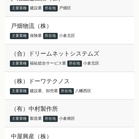
建設業
戸畑区
主要業種
所在地
戸畑物流（株）
保険業
小倉北区
主要業種
所在地
（合）ドリームネットシステムズ
福祉総合サービス業
小倉北区
主要業種
所在地
（株）ドーワテクノス
建設業、卸売業
八幡西区
主要業種
所在地
（有）中村製作所
製造業
小倉南区
主要業種
所在地
中屋興産（株）