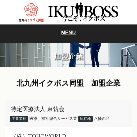
MENU
加盟企業
北九州イクボス同盟 加盟企業
特定医療法人 東筑会
医療、福祉総合サービス業
八幡西区
主要業種
所在地
（株）TOHOWORLD