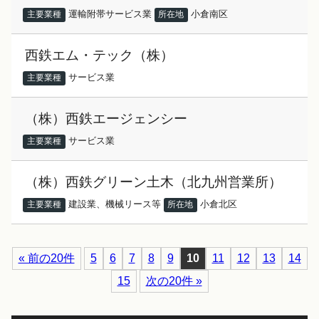
運輸附帯サービス業
小倉南区
主要業種
所在地
西鉄エム・テック（株）
サービス業
主要業種
（株）西鉄エージェンシー
サービス業
主要業種
（株）西鉄グリーン土木（北九州営業所）
建設業、機械リース等
小倉北区
主要業種
所在地
« 前の20件
5
6
7
8
9
10
11
12
13
14
15
次の20件 »