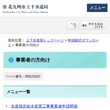
メニュー
ヘル
本文を読み
プ
上げる
現在位置：
上下水道局トップページ
>
申請様式ダウンロー
ド
> 事業者の方向け
事業者の方向け
ページ番号：000133107
メニュー一覧
水道指定給水装置工事事業者申請関係