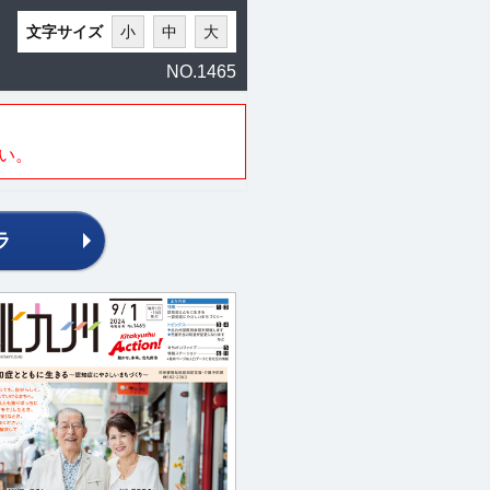
文字サイズ
小
中
大
NO.1465
い。
ラ