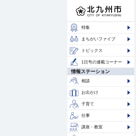
特集
まちがいファイブ
トピックス
1日号の連載コーナー
情報ステーション
相談
お出かけ
子育て
仕事
講座・教室