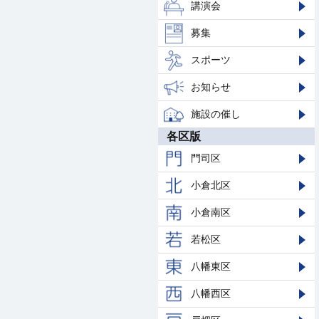
講演会
募集
スポーツ
お知らせ
施設の催し
各区版
門司区
小倉北区
小倉南区
若松区
八幡東区
八幡西区