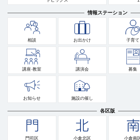
トピックス
情報ステーション
相談
お出かけ
子育て
講座·教室
講演会
募集
お知らせ
施設の催し
各区版
門司区
小倉北区
小倉南