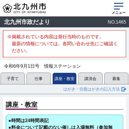
メニュー
北九州市政だより
NO.1465
※掲載されている内容は発行当時のものです。
最新の情報については、各問い合わせ先にご確認く
ださい。
令和6年9月1日号 情報ステーション
子育て
仕事
講座・教室
講演会
募集
はがき・往復はがきの記入方法
講座・教室
●時間は24時間表記
●料金について記載のない催しは入場無料（参加無