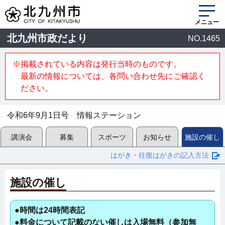
メニュー
北九州市政だより
NO.1465
※掲載されている内容は発行当時のものです。
最新の情報については、各問い合わせ先にご確認く
ださい。
令和6年9月1日号 情報ステーション
講演会
募集
スポーツ
お知らせ
施設の催し
はがき・往復はがきの記入方法
施設の催し
●時間は24時間表記
●料金について記載のない催しは入場無料（参加無