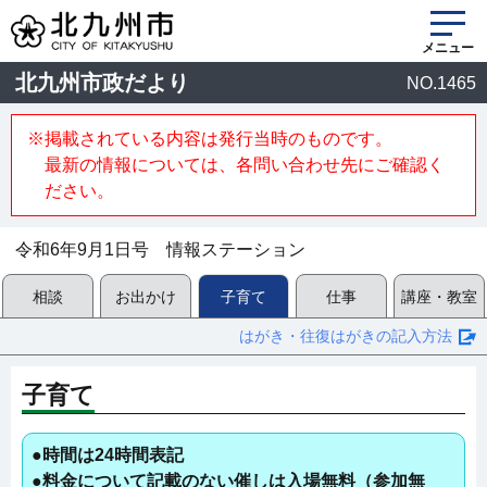
メニュー
北九州市政だより
NO.1465
※掲載されている内容は発行当時のものです。
最新の情報については、各問い合わせ先にご確認く
ださい。
令和6年9月1日号 情報ステーション
相談
お出かけ
子育て
仕事
講座・教室
はがき・往復はがきの記入方法
子育て
●時間は24時間表記
●料金について記載のない催しは入場無料（参加無