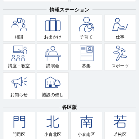
情報ステーション
相談
お出かけ
子育て
仕事
講座・教室
講演会
募集
スポーツ
お知らせ
施設の催し
各区版
門司区
小倉北区
小倉南区
若松区